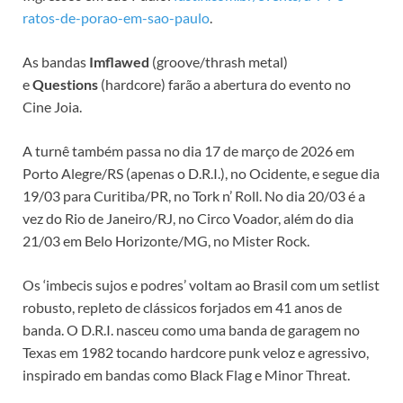
ratos-de-porao-em-sao-paulo
.
As bandas
Imflawed
(groove/thrash metal)
e
Questions
(hardcore) farão a abertura do evento no
Cine Joia.
A turnê também passa no dia 17 de março de 2026 em
Porto Alegre/RS (apenas o D.R.I.), no Ocidente, e segue dia
19/03 para Curitiba/PR, no Tork n’ Roll. No dia 20/03 é a
vez do Rio de Janeiro/RJ, no Circo Voador, além do dia
21/03 em Belo Horizonte/MG, no Mister Rock.
Os ‘imbecis sujos e podres’ voltam ao Brasil com um setlist
robusto, repleto de clássicos forjados em 41 anos de
banda. O D.R.I. nasceu como uma banda de garagem no
Texas em 1982 tocando hardcore punk veloz e agressivo,
inspirado em bandas como Black Flag e Minor Threat.