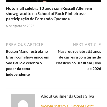
Noturnall celebra 13 anos com Russell Allen em
show gratuito na School of Rock Pinheiros e
participação de Fernando Quesada
6 de agosto de 2026
PREVIOUS ARTICLE
NEXT ARTICLE
Boston Manor estreia no
Nazareth celebra 55 anos
Brasil com show único em
de carreira com turnê de
São Paulo e celebra o
clássicos no Brasil em julho
poder da cena
de 2026
independente
About Guilmer da Costa Silva
View all posts by Guilmer da Costa