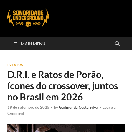
MAIN MENU
EVENTOS
D.R.I. e Ratos de Porão,
ícones do crossover, juntos
no Brasil em 2026
19 de setembro de 2025
-
by
Guilmer da Costa Silva
-
Leave a
Comment