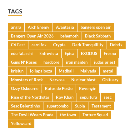
TAGS
angra
Arch Enemy
Avantasia
bangers open air
Bangers Open Air 2026
behemoth
Black Sabbath
C6 Fest
carnifex
Crypta
Dark Tranquillity
Debrix
edu falaschi
Entrevista
Epica
EXODUS
Fresno
Guns N' Roses
hardcore
iron maiden
judas priest
krisiun
lollapalooza
Madball
Malvada
metal
Monsters of Rock
Nervosa
Nuclear blast
Obituary
Ozzy Osbourne
Ratos de Porão
Revengin
Rise of the Northstar
Roy Khan
sepultura
sesc
Sesc Belenzinho
supercombo
Supla
Testament
The Devil Wears Prada
the town
Torture Squad
Yellowcard