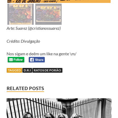
Arte: Suarez (@cristianossuarez)
Crédito: Divulgação
Nos sigam e deêm um like na gente \m/
TAGGED
D.R.I
RATOS DE PORÃO
RELATED POSTS