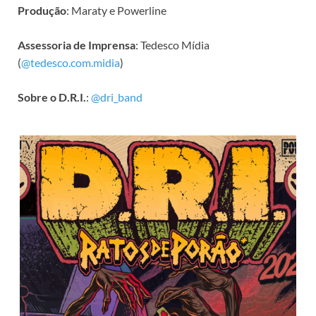
Produção
: Maraty e Powerline
Assessoria de Imprensa
: Tedesco Mídia
(
@tedesco.com.midia
)
Sobre o D.R.I.
:
@dri_band