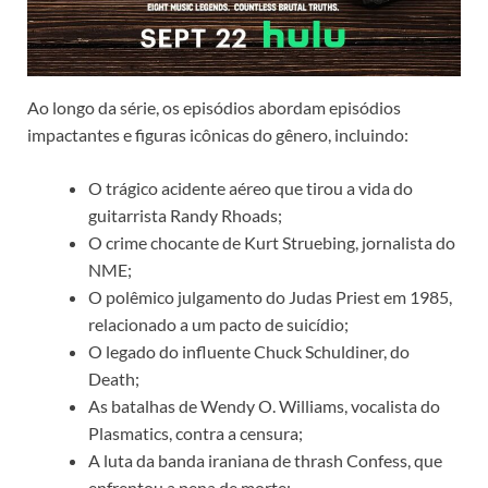
Ao longo da série, os episódios abordam episódios
impactantes e figuras icônicas do gênero, incluindo:
O trágico acidente aéreo que tirou a vida do
guitarrista Randy Rhoads;
O crime chocante de Kurt Struebing, jornalista do
NME;
O polêmico julgamento do Judas Priest em 1985,
relacionado a um pacto de suicídio;
O legado do influente Chuck Schuldiner, do
Death;
As batalhas de Wendy O. Williams, vocalista do
Plasmatics, contra a censura;
A luta da banda iraniana de thrash Confess, que
enfrentou a pena de morte;