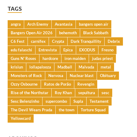
TAGS
angra
Arch Enemy
Avantasia
bangers open air
Bangers Open Air 2026
behemoth
Black Sabbath
C6 Fest
carnifex
Crypta
Dark Tranquillity
Debrix
edu falaschi
Entrevista
Epica
EXODUS
Fresno
Guns N' Roses
hardcore
iron maiden
judas priest
krisiun
lollapalooza
Madball
Malvada
metal
Monsters of Rock
Nervosa
Nuclear blast
Obituary
Ozzy Osbourne
Ratos de Porão
Revengin
Rise of the Northstar
Roy Khan
sepultura
sesc
Sesc Belenzinho
supercombo
Supla
Testament
The Devil Wears Prada
the town
Torture Squad
Yellowcard