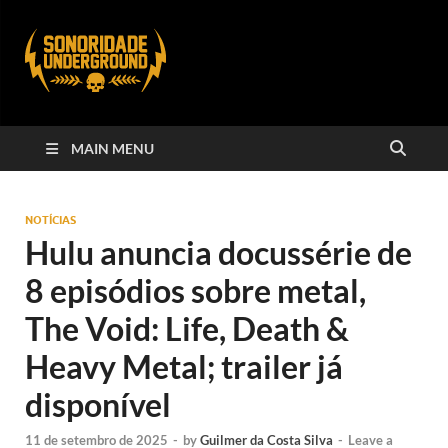
MAIN MENU
NOTÍCIAS
Hulu anuncia docussérie de
8 episódios sobre metal,
The Void: Life, Death &
Heavy Metal; trailer já
disponível
11 de setembro de 2025
-
by
Guilmer da Costa Silva
-
Leave a