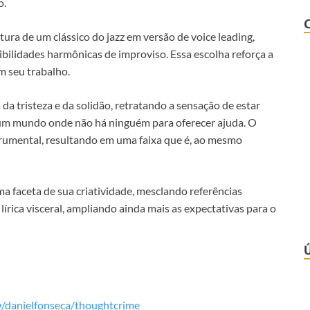
o.
itura de um clássico do jazz em versão de voice leading,
ibilidades harmônicas de improviso. Essa escolha reforça a
em seu trabalho.
a da tristeza e da solidão, retratando a sensação de estar
m um mundo onde não há ninguém para oferecer ajuda. O
rumental, resultando em uma faixa que é, ao mesmo
a faceta de sua criatividade, mesclando referências
írica visceral, ampliando ainda mais as expectativas para o
w/danielfonseca/thoughtcrime