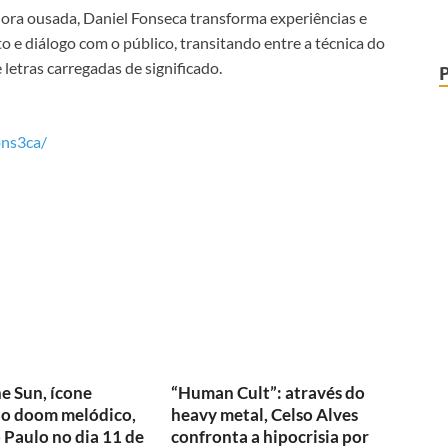
nora ousada, Daniel Fonseca transforma experiências e
 e diálogo com o público, transitando entre a técnica do
 letras carregadas de significado.
ons3ca/
e Sun, ícone
“Human Cult”: através do
do doom melódico,
heavy metal, Celso Alves
o Paulo no dia 11 de
confronta a hipocrisia por