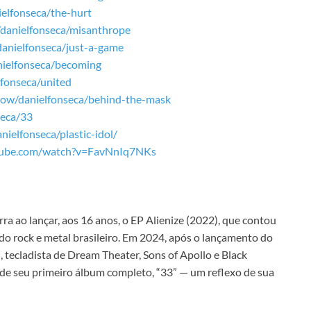
ielfonseca/the-hurt
/danielfonseca/misanthrope
danielfonseca/just-a-game
anielfonseca/becoming
lfonseca/united
llow/danielfonseca/behind-the-mask
seca/33
nielfonseca/plastic-idol/
tube.com/watch?v=FavNnIq7NKs
ra ao lançar, aos 16 anos, o EP Alienize (2022), que contou
o rock e metal brasileiro. Em 2024, após o lançamento do
 tecladista de Dream Theater, Sons of Apollo e Black
de seu primeiro álbum completo, “33” — um reflexo de sua