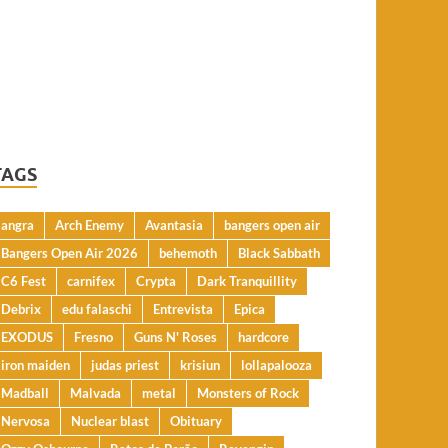
TAGS
angra
Arch Enemy
Avantasia
bangers open air
Bangers Open Air 2026
behemoth
Black Sabbath
C6 Fest
carnifex
Crypta
Dark Tranquillity
Debrix
edu falaschi
Entrevista
Epica
EXODUS
Fresno
Guns N' Roses
hardcore
iron maiden
judas priest
krisiun
lollapalooza
Madball
Malvada
metal
Monsters of Rock
Nervosa
Nuclear blast
Obituary