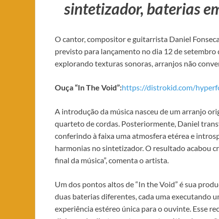
sintetizador, baterias em
O cantor, compositor e guitarrista Daniel Fonseca
previsto para lançamento no dia 12 de setembro d
explorando texturas sonoras, arranjos não conve
Ouça “In The Void”:
https://distrokid.com/hyperf
A introdução da música nasceu de um arranjo orig
quarteto de cordas. Posteriormente, Daniel tran
conferindo à faixa uma atmosfera etérea e introsp
harmonias no sintetizador. O resultado acabou c
final da música”, comenta o artista.
Um dos pontos altos de “In the Void” é sua produç
duas baterias diferentes, cada uma executando u
experiência estéreo única para o ouvinte. Esse r