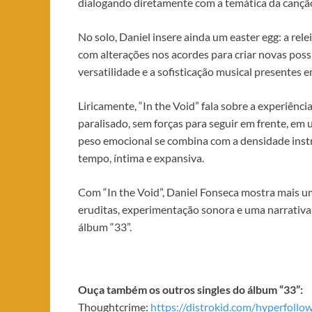
dialogando diretamente com a temática da cançã
No solo, Daniel insere ainda um easter egg: a rele
com alterações nos acordes para criar novas poss
versatilidade e a sofisticação musical presentes 
Liricamente, “In the Void” fala sobre a experiênci
paralisado, sem forças para seguir em frente, e
peso emocional se combina com a densidade inst
tempo, íntima e expansiva.
Com “In the Void”, Daniel Fonseca mostra mais um
eruditas, experimentação sonora e uma narrativa l
álbum “33”.
Ouça também os outros singles do álbum “33”:
Thoughtcrime:
https://distrokid.com/hyperfollo