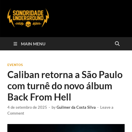
MAIN MENU
EVENTOS
Caliban retorna a São Paulo
com turnê do novo álbum
Back From Hell
4 de setembro de 2025
-
by
Guilmer da Costa Silva
-
Leave a
Comment