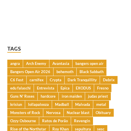
TAGS
angra
Arch Enemy
Avantasia
bangers open air
Bangers Open Air 2026
behemoth
Black Sabbath
C6 Fest
carnifex
Crypta
Dark Tranquillity
Debrix
edu falaschi
Entrevista
Epica
EXODUS
Fresno
Guns N' Roses
hardcore
iron maiden
judas priest
krisiun
lollapalooza
Madball
Malvada
metal
Monsters of Rock
Nervosa
Nuclear blast
Obituary
Ozzy Osbourne
Ratos de Porão
Revengin
Rise of the Northstar
Roy Khan
sepultura
sesc