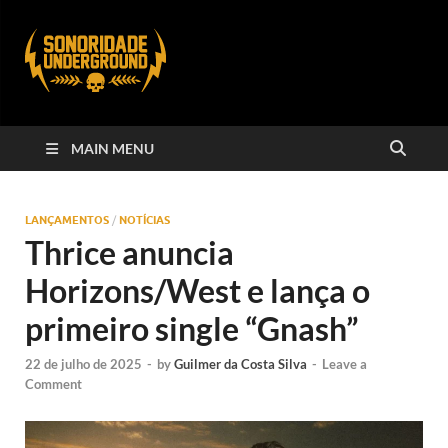
MAIN MENU
LANÇAMENTOS
/
NOTÍCIAS
Thrice anuncia
Horizons/West e lança o
primeiro single “Gnash”
22 de julho de 2025
-
by
Guilmer da Costa Silva
-
Leave a
Comment