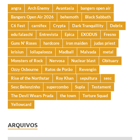
angra
Arch Enemy
Avantasia
bangers open air
Bangers Open Air 2026
behemoth
Black Sabbath
C6 Fest
carnifex
Crypta
Dark Tranquillity
Debrix
edu falaschi
Entrevista
Epica
EXODUS
Fresno
Guns N' Roses
hardcore
iron maiden
judas priest
krisiun
lollapalooza
Madball
Malvada
metal
Monsters of Rock
Nervosa
Nuclear blast
Obituary
Ozzy Osbourne
Ratos de Porão
Revengin
Rise of the Northstar
Roy Khan
sepultura
sesc
Sesc Belenzinho
supercombo
Supla
Testament
The Devil Wears Prada
the town
Torture Squad
Yellowcard
ARQUIVOS