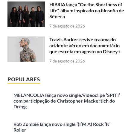
HIBRIA lança “On the Shortness of
Life”, álbum inspirado na filosofia de
Sêneca
7 de agosto de 2026
Travis Barker revive trauma do
acidente aéreo em documentário
que estreia em agosto no Disney+
7 de agosto de 2026
POPULARES
MÈLANCOLIA lança novo single/videoclipe ‘SPIT!’
com participação de Christopher Mackertich do
Dregg
Rob Zombie lança novo single ‘(I’M A) Rock ‘N’
Roller’