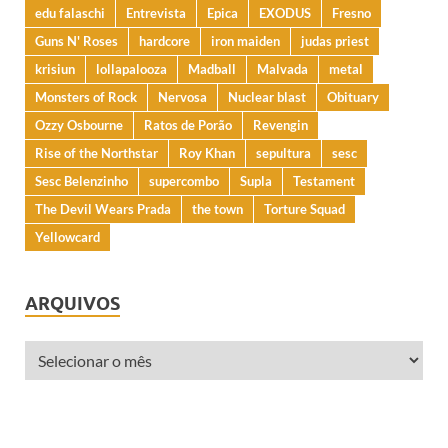
edu falaschi
Entrevista
Epica
EXODUS
Fresno
Guns N' Roses
hardcore
iron maiden
judas priest
krisiun
lollapalooza
Madball
Malvada
metal
Monsters of Rock
Nervosa
Nuclear blast
Obituary
Ozzy Osbourne
Ratos de Porão
Revengin
Rise of the Northstar
Roy Khan
sepultura
sesc
Sesc Belenzinho
supercombo
Supla
Testament
The Devil Wears Prada
the town
Torture Squad
Yellowcard
ARQUIVOS