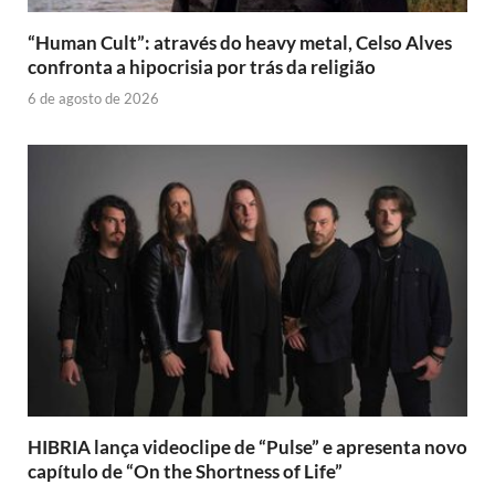
“Human Cult”: através do heavy metal, Celso Alves
confronta a hipocrisia por trás da religião
6 de agosto de 2026
HIBRIA lança videoclipe de “Pulse” e apresenta novo
capítulo de “On the Shortness of Life”