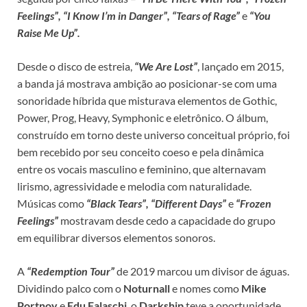
Feelings”, “
I Know I’m in Danger”, “
Tears of Rage”
e
“
You
Raise Me Up”.
Desde o disco de estreia,
“We Are Lost”
, lançado em 2015,
a banda já mostrava ambição ao posicionar-se com uma
sonoridade híbrida que misturava elementos de Gothic,
Power, Prog, Heavy, Symphonic e eletrônico. O álbum,
construído em torno deste universo conceitual próprio, foi
bem recebido por seu conceito coeso e pela dinâmica
entre os vocais masculino e feminino, que alternavam
lirismo, agressividade e melodia com naturalidade.
Músicas como
“Black Tears”, “Different Days”
e
“Frozen
Feelings”
mostravam desde cedo a capacidade do grupo
em equilibrar diversos elementos sonoros.
A
“Redemption Tour”
de 2019 marcou um divisor de águas.
Dividindo palco com o
Noturnall
e nomes como
Mike
Portnoy
e
Edu
Falaschi
, o
Darkship
teve a oportunidade