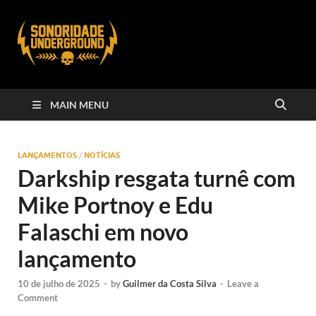
MAIN MENU
LANÇAMENTOS
/
NOTÍCIAS
Darkship resgata turnê com
Mike Portnoy e Edu
Falaschi em novo
lançamento
10 de julho de 2025
-
by
Guilmer da Costa Silva
-
Leave a
Comment