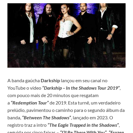
A banda gaúcha
Darkship
lançou em seu canal no
YouTube o vídeo
“Darkship – In the Shadows Tour 2019”
,
com pouco mais de 20 minutos que resgatam
a
“Redemption Tour”
de 2019. Esta turnê, um verdadeiro
prelúdio, pavimentou o caminho para o segundo álbum da
banda,
“Between The Shadows”
, lançado em 2023. O
registro traz a intro
“The Eagle Trapped in the Shadows”
,
seguida por cinco faixas –
“
I’ll Be There With You”, “
Frozen