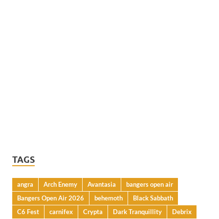
TAGS
angra
Arch Enemy
Avantasia
bangers open air
Bangers Open Air 2026
behemoth
Black Sabbath
C6 Fest
carnifex
Crypta
Dark Tranquillity
Debrix