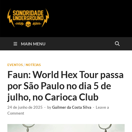
MAIN MENU
EVENTOS
/
NOTÍCIAS
Faun: World Hex Tour passa
por São Paulo no dia 5 de
julho, no Carioca Club
24 de junho de 2025
-
by
Guilmer da Costa Silva
-
Leave a
Comment