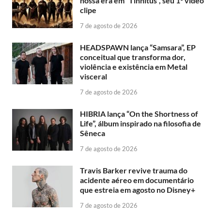
nossa era em “Tinnitus”, seu 1º vídeo
clipe
7 de agosto de 2026
HEADSPAWN lança “Samsara”, EP
conceitual que transforma dor,
violência e existência em Metal
visceral
7 de agosto de 2026
HIBRIA lança “On the Shortness of
Life”, álbum inspirado na filosofia de
Sêneca
7 de agosto de 2026
Travis Barker revive trauma do
acidente aéreo em documentário
que estreia em agosto no Disney+
7 de agosto de 2026