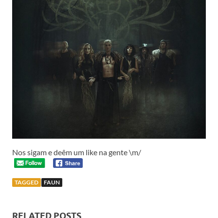
Nos sigam e deêm um like na gente \m/
TAGGED
FAUN
RELATED POSTS