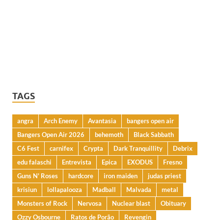
TAGS
angra
Arch Enemy
Avantasia
bangers open air
Bangers Open Air 2026
behemoth
Black Sabbath
C6 Fest
carnifex
Crypta
Dark Tranquillity
Debrix
edu falaschi
Entrevista
Epica
EXODUS
Fresno
Guns N' Roses
hardcore
iron maiden
judas priest
krisiun
lollapalooza
Madball
Malvada
metal
Monsters of Rock
Nervosa
Nuclear blast
Obituary
Ozzy Osbourne
Ratos de Porão
Revengin