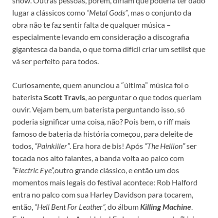
show. Outras pessoas, porém, diriam que poderia ter dado
lugar a clássicos como
“Metal Gods”
, mas o conjunto da
obra não te faz sentir falta de qualquer música –
especialmente levando em consideração a discografia
gigantesca da banda, o que torna difícil criar um setlist que
vá ser perfeito para todos.
Curiosamente, quem anunciou a “última” música foi o
baterista
Scott Travis
, ao perguntar o que todos queriam
ouvir. Vejam bem, um baterista perguntando isso, só
poderia significar uma coisa, não? Pois bem, o riff mais
famoso de bateria da história começou, para deleite de
todos,
“Painkiller”
. Era hora de bis! Após
“The Hellion”
ser
tocada nos alto falantes, a banda volta ao palco com
“Electric Eye”,
outro grande clássico, e então um dos
momentos mais legais do festival acontece: Rob Halford
entra no palco com sua Harley Davidson para tocarem,
então,
“Hell Bent For Leather”,
do álbum
Killing Machine
.