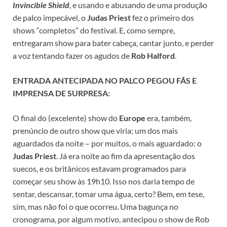
Invincible Shield
, e usando e abusando de uma produção
de palco impecável, o
Judas Priest
fez o primeiro dos
shows “completos” do festival. E, como sempre,
entregaram show para bater cabeça, cantar junto, e perder
a voz tentando fazer os agudos de
Rob Halford
.
ENTRADA ANTECIPADA NO PALCO PEGOU FÃS E
IMPRENSA DE SURPRESA:
O final do (excelente) show do
Europe
era, também,
prenúncio de outro show que viria; um dos mais
aguardados da noite – por muitos, o mais aguardado: o
Judas Priest
. Já era noite ao fim da apresentação dos
suecos, e os britânicos estavam programados para
começar seu show às 19h10. Isso nos daria tempo de
sentar, descansar, tomar uma água, certo? Bem, em tese,
sim, mas não foi o que ocorreu. Uma bagunça no
cronograma, por algum motivo, antecipou o show de Rob