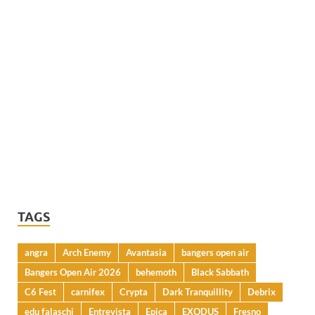
TAGS
angra
Arch Enemy
Avantasia
bangers open air
Bangers Open Air 2026
behemoth
Black Sabbath
C6 Fest
carnifex
Crypta
Dark Tranquillity
Debrix
edu falaschi
Entrevista
Epica
EXODUS
Fresno