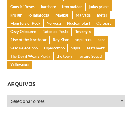
Guns N' Roses
hardcore
iron maiden
judas priest
krisiun
lollapalooza
Madball
Malvada
metal
Monsters of Rock
Nervosa
Nuclear blast
Obituary
Ozzy Osbourne
Ratos de Porão
Revengin
Rise of the Northstar
Roy Khan
sepultura
sesc
Sesc Belenzinho
supercombo
Supla
Testament
The Devil Wears Prada
the town
Torture Squad
Yellowcard
ARQUIVOS