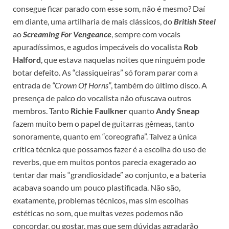
consegue ficar parado com esse som, não é mesmo? Daí
em diante, uma artilharia de mais clássicos, do
British Steel
ao
Screaming For Vengeance
, sempre com vocais
apuradíssimos, e agudos impecáveis do vocalista
Rob
Halford
, que estava naquelas noites que ninguém pode
botar defeito. As “classiqueiras” só foram parar com a
entrada de
“Crown Of Horns”
, também do último disco. A
presença de palco do vocalista não ofuscava outros
membros. Tanto
Richie Faulkner
quanto
Andy Sneap
fazem muito bem o papel de guitarras gêmeas, tanto
sonoramente, quanto em “coreografia”. Talvez a única
crítica técnica que possamos fazer é a escolha do uso de
reverbs, que em muitos pontos parecia exagerado ao
tentar dar mais “grandiosidade” ao conjunto, e a bateria
acabava soando um pouco plastificada. Não são,
exatamente, problemas técnicos, mas sim escolhas
estéticas no som, que muitas vezes podemos não
concordar, ou gostar, mas que sem dúvidas agradarão