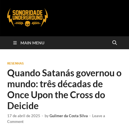
MAIN MENU
RESENHAS
Quando Satanás governou o
mundo: três décadas de
Once Upon the Cross do
Deicide
17 de abril de 2025
-
by
Guilmer da Costa Silva
-
Leave a
Comment