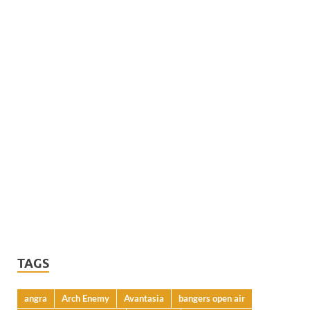
TAGS
angra
Arch Enemy
Avantasia
bangers open air