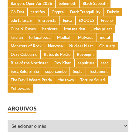
Bangers Open Air 2026
behemoth
Black Sabbath
C6 Fest
carnifex
Crypta
Dark Tranquillity
Debrix
edu falaschi
Entrevista
Epica
EXODUS
Fresno
Guns N' Roses
hardcore
iron maiden
judas priest
krisiun
lollapalooza
Madball
Malvada
metal
Monsters of Rock
Nervosa
Nuclear blast
Obituary
Ozzy Osbourne
Ratos de Porão
Revengin
Rise of the Northstar
Roy Khan
sepultura
sesc
Sesc Belenzinho
supercombo
Supla
Testament
The Devil Wears Prada
the town
Torture Squad
Yellowcard
ARQUIVOS