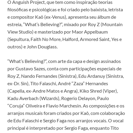
O Anguish Project, que tem como inspiração teorias
filosóficas e psicológicas e foi criado pelo baixista, letrista
e compositor Kaô (ex-Venus), apresenta seu álbum de
estreia, “What’s Believing?”, mixado por Roy Z (Mountain
View Studio) e masterizado por Maor Appelbaum
(Sepultura, Faith No More, Halford, Armored Saint, Yes e
outros) e John Douglass.
“What’s Believing?”, com arte da capa e design assinados
por Gustavo Sazes, conta com participações especiais de
Roy Z, Nando Fernandes (Sinistra), Edu Ardanuy (Sinistra,
ex-Dr. Sin), Tito Falaschi, André “Zaza” Hernandes
(Capella, ex-Andre Matos e Angra), Kiko Shred (Viper),
Kadu Averbach (Wizards), Rogerio Delayon, Paulo
“Coruja” Oliveira e Flavio Marchesin. As composições e os
arranjos musicais foram criados por Kaô, com colaboração
de Edu Falaschi e Sergio Faga nos arranjos vocais. O vocal
principal é interpretado por Sergio Faga, enquanto Tito