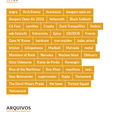
angra
Arch Enemy
Avantasia
bangers open air
Bangers Open Air 2026
behemoth
Black Sabbath
C6 Fest
carnifex
Crypta
Dark Tranquillity
Debrix
edu falaschi
Entrevista
Epica
EXODUS
Fresno
Guns N' Roses
hardcore
iron maiden
judas priest
krisiun
lollapalooza
Madball
Malvada
metal
Monsters of Rock
Nervosa
Nuclear blast
Obituary
Ozzy Osbourne
Ratos de Porão
Revengin
Rise of the Northstar
Roy Khan
sepultura
sesc
Sesc Belenzinho
supercombo
Supla
Testament
The Devil Wears Prada
the town
Torture Squad
Yellowcard
ARQUIVOS