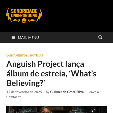
MAIN MENU
LANÇAMENTOS
/
NOTÍCIAS
Anguish Project lança
álbum de estreia, ‘What’s
Believing?’
14 de fevereiro de 2025
-
by
Guilmer da Costa Silva
-
Leave a
Comment