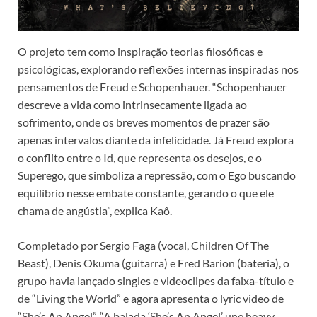
O projeto tem como inspiração teorias filosóficas e
psicológicas, explorando reflexões internas inspiradas nos
pensamentos de Freud e Schopenhauer. “Schopenhauer
descreve a vida como intrinsecamente ligada ao
sofrimento, onde os breves momentos de prazer são
apenas intervalos diante da infelicidade. Já Freud explora
o conflito entre o Id, que representa os desejos, e o
Superego, que simboliza a repressão, com o Ego buscando
equilíbrio nesse embate constante, gerando o que ele
chama de angústia”, explica Kaô.
Completado por Sergio Faga (vocal, Children Of The
Beast), Denis Okuma (guitarra) e Fred Barion (bateria), o
grupo havia lançado singles e videoclipes da faixa-título e
de “Living the World” e agora apresenta o lyric video de
“She’s An Angel”. “A balada ‘She’s An Angel’ une heavy