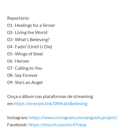
Repertório:
01- Healings for a Sinner
02- Living the World
03- What’s Believing?
04- Fadin’ (Until U Die)
05- Wings of Steel
06- Heroes
07- Calling to You
08- Say Forever
09- She’s an Angel
Ouça o álbum nas plataformas de streaming
em
https://onerpm.link/0WhatsBelieving
Instagram:
https://www.instagram.com/anguish.project/
Facebook:
https://tinyurl.com/mr47vesp