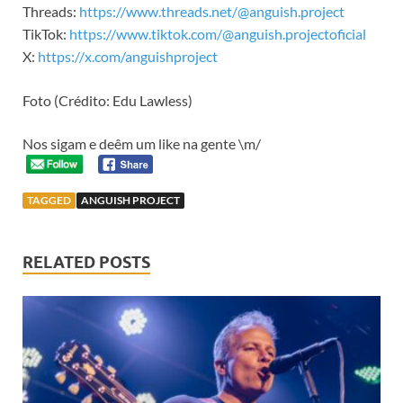
Threads:
https://www.threads.net/@anguish.project
TikTok:
https://www.tiktok.com/@anguish.projectoficial
X:
https://x.com/anguishproject
Foto (Crédito: Edu Lawless)
Nos sigam e deêm um like na gente \m/
TAGGED
ANGUISH PROJECT
RELATED POSTS