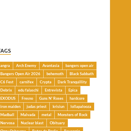
TAGS
angra
Arch Enemy
Avantasia
bangers open air
Bangers Open Air 2026
behemoth
Black Sabbath
C6 Fest
carnifex
Crypta
Dark Tranquillity
Debrix
edu falaschi
Entrevista
Epica
EXODUS
Fresno
Guns N' Roses
hardcore
iron maiden
judas priest
krisiun
lollapalooza
Madball
Malvada
metal
Monsters of Rock
Nervosa
Nuclear blast
Obituary