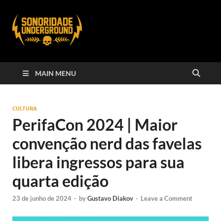
MAIN MENU
CULTURA
PerifaCon 2024 | Maior
convenção nerd das favelas
libera ingressos para sua
quarta edição
23 de junho de 2024
-
by
Gustavo Diakov
-
Leave a Comment