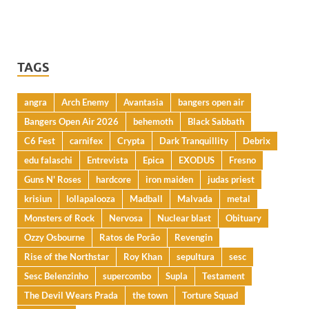
TAGS
angra
Arch Enemy
Avantasia
bangers open air
Bangers Open Air 2026
behemoth
Black Sabbath
C6 Fest
carnifex
Crypta
Dark Tranquillity
Debrix
edu falaschi
Entrevista
Epica
EXODUS
Fresno
Guns N' Roses
hardcore
iron maiden
judas priest
krisiun
lollapalooza
Madball
Malvada
metal
Monsters of Rock
Nervosa
Nuclear blast
Obituary
Ozzy Osbourne
Ratos de Porão
Revengin
Rise of the Northstar
Roy Khan
sepultura
sesc
Sesc Belenzinho
supercombo
Supla
Testament
The Devil Wears Prada
the town
Torture Squad