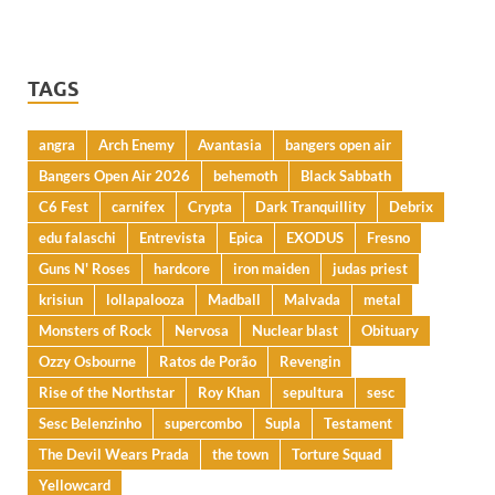
TAGS
angra
Arch Enemy
Avantasia
bangers open air
Bangers Open Air 2026
behemoth
Black Sabbath
C6 Fest
carnifex
Crypta
Dark Tranquillity
Debrix
edu falaschi
Entrevista
Epica
EXODUS
Fresno
Guns N' Roses
hardcore
iron maiden
judas priest
krisiun
lollapalooza
Madball
Malvada
metal
Monsters of Rock
Nervosa
Nuclear blast
Obituary
Ozzy Osbourne
Ratos de Porão
Revengin
Rise of the Northstar
Roy Khan
sepultura
sesc
Sesc Belenzinho
supercombo
Supla
Testament
The Devil Wears Prada
the town
Torture Squad
Yellowcard