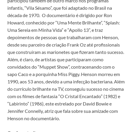
participou também de outro marco nos programas
infantis, “Vila Sésamo”, que foi adaptado no Brasil na
década de 1970. O documentário é dirigido por Ron
Howard, conhecido por “Uma Mente Brilhante”, “Splash:
Uma Sereia em Minha Vida” e “Apollo 13”, e traz
depoimentos de pessoas que trabalharam com Henson,
desde seu parceiro de criação Frank Oz até profissionais
que construíram as marionetes que fizeram tanto sucesso.
Além, é claro, de artistas que participaram como
convidados do “Muppet Show”, contracenando com o
sapo Caco e a porquinha Miss Piggy. Henson morreu em
1990, aos 53 anos, devido a uma infecção bacteriana. Além
do currículo brilhante na TV, conseguiu sucesso no cinema
com os filmes de fantasia “O Cristal Encantado” (1982) e
“Labirinto” (1986), este estrelado por David Bowie e
Jennifer Connelly, atriz que fala sobre sua amizade com
Henson no documentário.