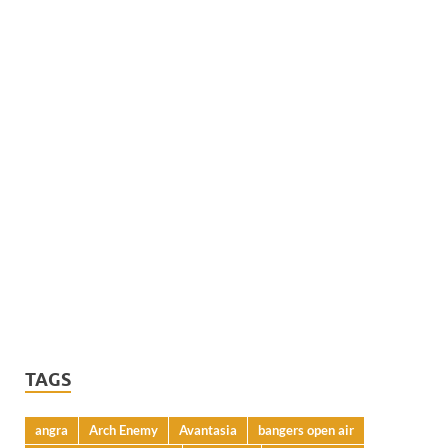
TAGS
angra
Arch Enemy
Avantasia
bangers open air