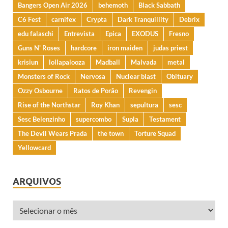
Bangers Open Air 2026
behemoth
Black Sabbath
C6 Fest
carnifex
Crypta
Dark Tranquillity
Debrix
edu falaschi
Entrevista
Epica
EXODUS
Fresno
Guns N' Roses
hardcore
iron maiden
judas priest
krisiun
lollapalooza
Madball
Malvada
metal
Monsters of Rock
Nervosa
Nuclear blast
Obituary
Ozzy Osbourne
Ratos de Porão
Revengin
Rise of the Northstar
Roy Khan
sepultura
sesc
Sesc Belenzinho
supercombo
Supla
Testament
The Devil Wears Prada
the town
Torture Squad
Yellowcard
ARQUIVOS