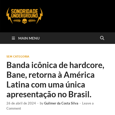
MAIN MENU
SEM CATEGORIA
Banda icônica de hardcore,
Bane, retorna à América
Latina com uma única
apresentação no Brasil.
26 de abril de 2024
-
by
Guilmer da Costa Silva
-
Leave a
Comment