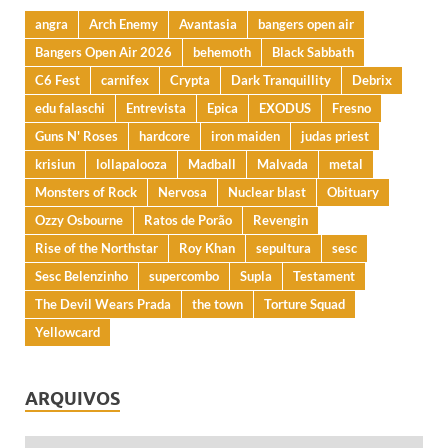
angra
Arch Enemy
Avantasia
bangers open air
Bangers Open Air 2026
behemoth
Black Sabbath
C6 Fest
carnifex
Crypta
Dark Tranquillity
Debrix
edu falaschi
Entrevista
Epica
EXODUS
Fresno
Guns N' Roses
hardcore
iron maiden
judas priest
krisiun
lollapalooza
Madball
Malvada
metal
Monsters of Rock
Nervosa
Nuclear blast
Obituary
Ozzy Osbourne
Ratos de Porão
Revengin
Rise of the Northstar
Roy Khan
sepultura
sesc
Sesc Belenzinho
supercombo
Supla
Testament
The Devil Wears Prada
the town
Torture Squad
Yellowcard
ARQUIVOS