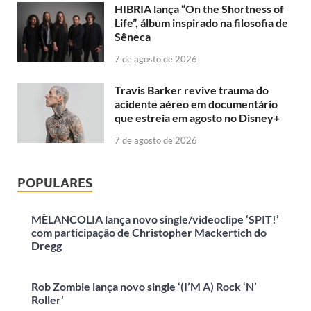
HIBRIA lança “On the Shortness of
Life”, álbum inspirado na filosofia de
Sêneca
7 de agosto de 2026
Travis Barker revive trauma do
acidente aéreo em documentário
que estreia em agosto no Disney+
7 de agosto de 2026
POPULARES
MÈLANCOLIA lança novo single/videoclipe ‘SPIT!’
com participação de Christopher Mackertich do
Dregg
Rob Zombie lança novo single ‘(I’M A) Rock ‘N’
Roller’