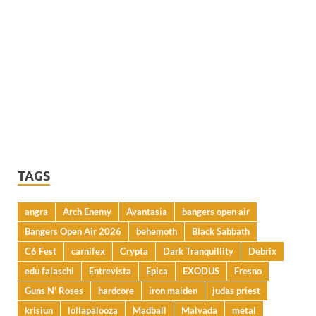
TAGS
angra
Arch Enemy
Avantasia
bangers open air
Bangers Open Air 2026
behemoth
Black Sabbath
C6 Fest
carnifex
Crypta
Dark Tranquillity
Debrix
edu falaschi
Entrevista
Epica
EXODUS
Fresno
Guns N' Roses
hardcore
iron maiden
judas priest
krisiun
lollapalooza
Madball
Malvada
metal