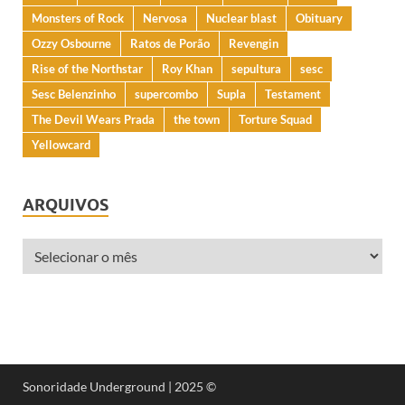
Monsters of Rock
Nervosa
Nuclear blast
Obituary
Ozzy Osbourne
Ratos de Porão
Revengin
Rise of the Northstar
Roy Khan
sepultura
sesc
Sesc Belenzinho
supercombo
Supla
Testament
The Devil Wears Prada
the town
Torture Squad
Yellowcard
ARQUIVOS
Sonoridade Underground | 2025 ©