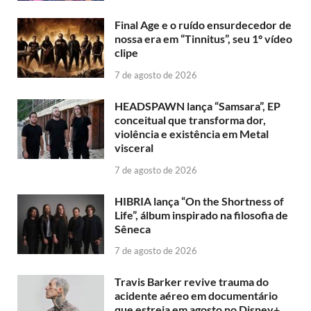
Final Age e o ruído ensurdecedor de
nossa era em “Tinnitus”, seu 1º vídeo
clipe
7 de agosto de 2026
HEADSPAWN lança “Samsara”, EP
conceitual que transforma dor,
violência e existência em Metal
visceral
7 de agosto de 2026
HIBRIA lança “On the Shortness of
Life”, álbum inspirado na filosofia de
Sêneca
7 de agosto de 2026
Travis Barker revive trauma do
acidente aéreo em documentário
que estreia em agosto no Disney+