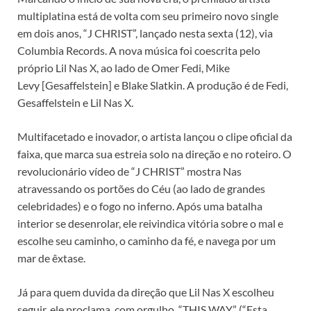
multiplatina está de volta com seu primeiro novo single
em dois anos, “J CHRIST”, lançado nesta sexta (12), via
Columbia Records. A nova música foi coescrita pelo
próprio Lil Nas X, ao lado de Omer Fedi, Mike
Levy [Gesaffelstein] e Blake Slatkin. A produção é de Fedi,
Gesaffelstein e Lil Nas X.
Multifacetado e inovador, o artista lançou o clipe oficial da
faixa, que marca sua estreia solo na direção e no roteiro. O
revolucionário vídeo de “J CHRIST” mostra Nas
atravessando os portões do Céu (ao lado de grandes
celebridades) e o fogo no inferno. Após uma batalha
interior se desenrolar, ele reivindica vitória sobre o mal e
escolhe seu caminho, o caminho da fé, e navega por um
mar de êxtase.
Já para quem duvida da direção que Lil Nas X escolheu
seguir, ele proclama, com orgulho, “THIS WAY” (“Esta