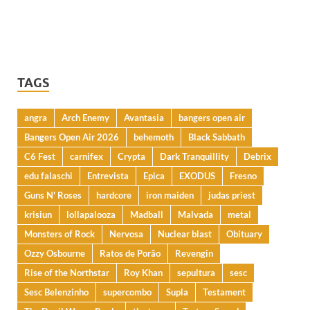
TAGS
angra
Arch Enemy
Avantasia
bangers open air
Bangers Open Air 2026
behemoth
Black Sabbath
C6 Fest
carnifex
Crypta
Dark Tranquillity
Debrix
edu falaschi
Entrevista
Epica
EXODUS
Fresno
Guns N' Roses
hardcore
iron maiden
judas priest
krisiun
lollapalooza
Madball
Malvada
metal
Monsters of Rock
Nervosa
Nuclear blast
Obituary
Ozzy Osbourne
Ratos de Porão
Revengin
Rise of the Northstar
Roy Khan
sepultura
sesc
Sesc Belenzinho
supercombo
Supla
Testament