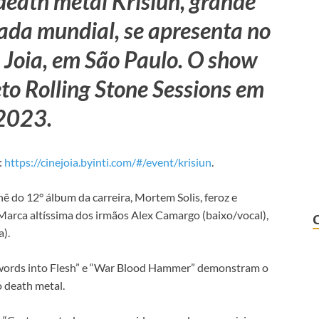
death metal Krisiun, grande
ada mundial, se apresenta no
e Joia, em São Paulo. O show
eto Rolling Stone Sessions em
2023.
:
https://cinejoia.byinti.com/#/event/krisiun
.
ê do 12° álbum da carreira, Mortem Solis, feroz e
arca altíssima dos irmãos Alex Camargo (baixo/vocal),
).
“Swords into Flesh” e “War Blood Hammer” demonstram o
 death metal.