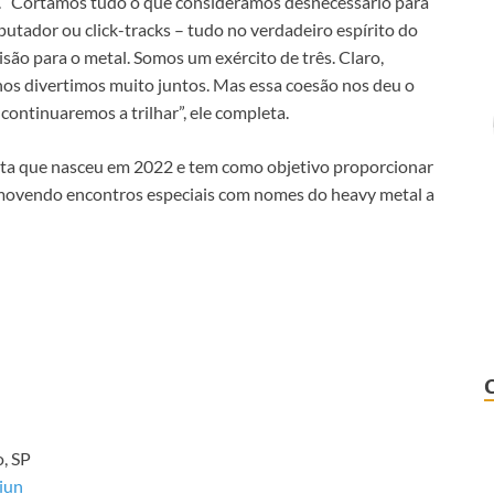
e. “Cortamos tudo o que consideramos desnecessário para
putador ou click-tracks – tudo no verdadeiro espírito do
ão para o metal. Somos um exército de três. Claro,
os divertimos muito juntos. Mas essa coesão nos deu o
ontinuaremos a trilhar”, ele completa.
sta que nasceu em 2022 e tem como objetivo proporcionar
romovendo encontros especiais com nomes do heavy metal a
, SP
siun