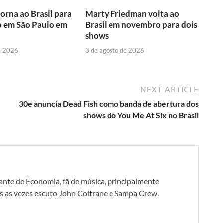
torna ao Brasil para
Marty Friedman volta ao
o em São Paulo em
Brasil em novembro para dois
shows
e 2026
3 de agosto de 2026
NEXT ARTICLE
30e anuncia Dead Fish como banda de abertura dos
shows do You Me At Six no Brasil
dante de Economia, fã de música, principalmente
as vezes escuto John Coltrane e Sampa Crew.