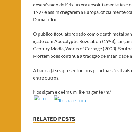
desenfreado de Krisiun era absolutamente fasci
1997 e assim chegarem a Europa, oficialmente com 
Domain Tour.
O público ficou atordoado com o death metal sang
içado com Apocalyptic Revelation (1998), lança
Century Media, Works of Carnage (2003), Souther
Mortem Solis continua a tradição de insanidade m
A banda já se apresentou nos principais festivai
entre outros.
Nos sigam e deêm um like na gente \m/
RELATED POSTS