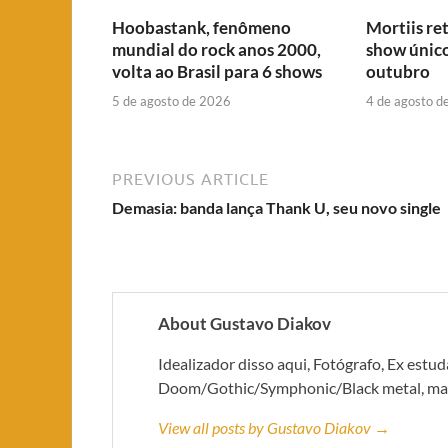
Hoobastank, fenômeno
Mortiis re
mundial do rock anos 2000,
show únic
volta ao Brasil para 6 shows
outubro
5 de agosto de 2026
4 de agosto d
PREVIOUS ARTICLE
Demasia: banda lança Thank U, seu novo single
About Gustavo Diakov
Idealizador disso aqui, Fotógrafo, Ex estu
Doom/Gothic/Symphonic/Black metal, mas 
View all posts by Gustavo Diakov →