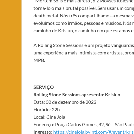
“Mortem Solis é mais direto”, diz Moyses Kolesn
torná-lo o mais brutal possível. Sem usar um com
death metal. Nós três compartilhamos a mesma vis
evoluímos como irmãos, pessoas e músicos. Nós n
caminho de Krisiun, o caminho em que estamos e c
A Rolling Stone Sessions é um projeto vanguardi
uma experiência mais intimista com artistas, p
MPB.
SERVIÇO
Rolling Stone Sessions apresenta: Krisiun
Data: 02 de dezembro de 2023
Horário: 22h
Local: Cine Joia
Endereço: Praça Carlos Gomes, 82, Sé – São Paulo
Ingresso:
https://cinejoia.byinti.com/#/event/kri