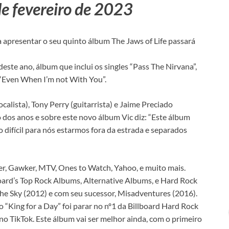
e fevereiro de 2023
a apresentar o seu quinto álbum The Jaws of Life passará
deste ano, álbum que inclui os singles “Pass The Nirvana”,
 “Even When I’m not With You”.
alista), Tony Perry (guitarrista) e Jaime Preciado
o dos anos e sobre este novo álbum Vic diz: “Este álbum
 difícil para nós estarmos fora da estrada e separados
per, Gawker, MTV, Ones to Watch, Yahoo, e muito mais.
oard’s Top Rock Albums, Alternative Albums, e Hard Rock
he Sky (2012) e com seu sucessor, Misadventures (2016).
“King for a Day” foi parar no nº1 da Billboard Hard Rock
o TikTok. Este álbum vai ser melhor ainda, com o primeiro