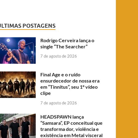
ÚLTIMAS POSTAGENS
Rodrigo Cerveira lança o
single “The Searcher”
7 de agosto de 2026
Final Age e o ruído
ensurdecedor de nossa era
em “Tinnitus”, seu 1º vídeo
clipe
7 de agosto de 2026
HEADSPAWN lança
“Samsara”, EP conceitual que
transforma dor, violência e
existência em Metal visceral