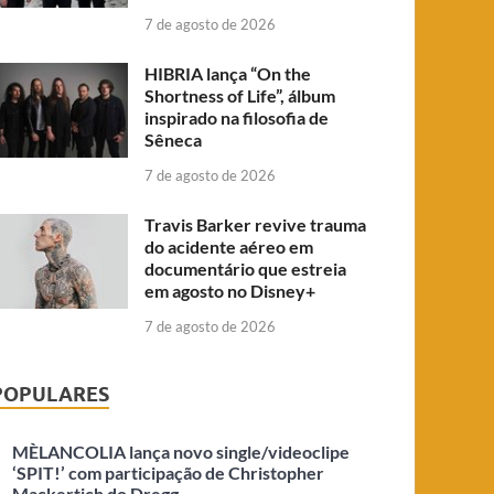
7 de agosto de 2026
HIBRIA lança “On the
Shortness of Life”, álbum
inspirado na filosofia de
Sêneca
7 de agosto de 2026
Travis Barker revive trauma
do acidente aéreo em
documentário que estreia
em agosto no Disney+
7 de agosto de 2026
POPULARES
MÈLANCOLIA lança novo single/videoclipe
‘SPIT!’ com participação de Christopher
Mackertich do Dregg