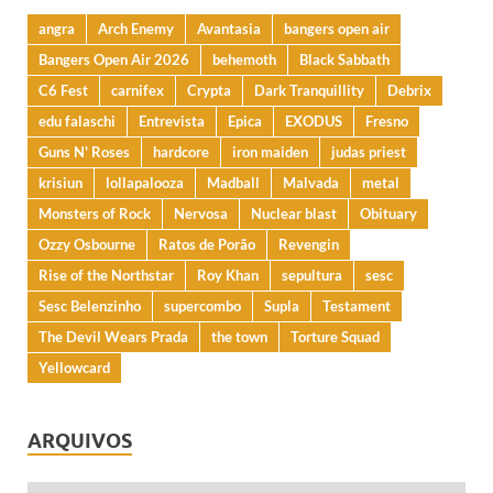
angra
Arch Enemy
Avantasia
bangers open air
Bangers Open Air 2026
behemoth
Black Sabbath
C6 Fest
carnifex
Crypta
Dark Tranquillity
Debrix
edu falaschi
Entrevista
Epica
EXODUS
Fresno
Guns N' Roses
hardcore
iron maiden
judas priest
krisiun
lollapalooza
Madball
Malvada
metal
Monsters of Rock
Nervosa
Nuclear blast
Obituary
Ozzy Osbourne
Ratos de Porão
Revengin
Rise of the Northstar
Roy Khan
sepultura
sesc
Sesc Belenzinho
supercombo
Supla
Testament
The Devil Wears Prada
the town
Torture Squad
Yellowcard
ARQUIVOS