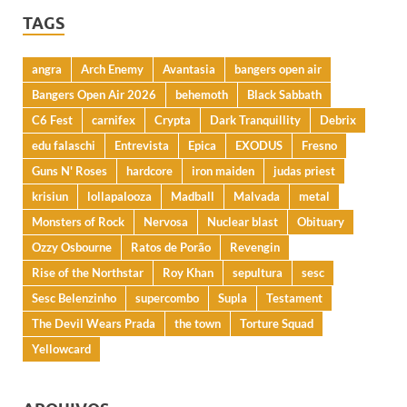
TAGS
angra
Arch Enemy
Avantasia
bangers open air
Bangers Open Air 2026
behemoth
Black Sabbath
C6 Fest
carnifex
Crypta
Dark Tranquillity
Debrix
edu falaschi
Entrevista
Epica
EXODUS
Fresno
Guns N' Roses
hardcore
iron maiden
judas priest
krisiun
lollapalooza
Madball
Malvada
metal
Monsters of Rock
Nervosa
Nuclear blast
Obituary
Ozzy Osbourne
Ratos de Porão
Revengin
Rise of the Northstar
Roy Khan
sepultura
sesc
Sesc Belenzinho
supercombo
Supla
Testament
The Devil Wears Prada
the town
Torture Squad
Yellowcard