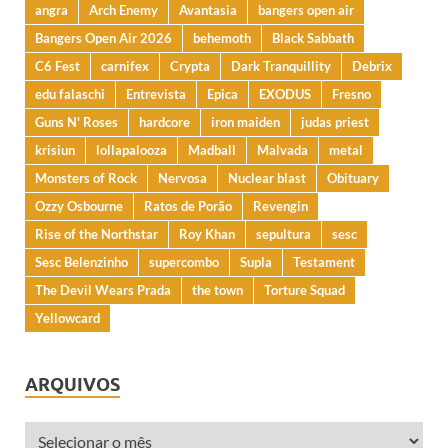
angra
Arch Enemy
Avantasia
bangers open air
Bangers Open Air 2026
behemoth
Black Sabbath
C6 Fest
carnifex
Crypta
Dark Tranquillity
Debrix
edu falaschi
Entrevista
Epica
EXODUS
Fresno
Guns N' Roses
hardcore
iron maiden
judas priest
krisiun
lollapalooza
Madball
Malvada
metal
Monsters of Rock
Nervosa
Nuclear blast
Obituary
Ozzy Osbourne
Ratos de Porão
Revengin
Rise of the Northstar
Roy Khan
sepultura
sesc
Sesc Belenzinho
supercombo
Supla
Testament
The Devil Wears Prada
the town
Torture Squad
Yellowcard
ARQUIVOS