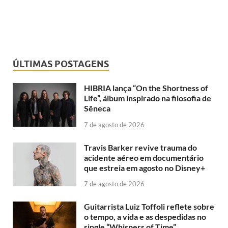
ÚLTIMAS POSTAGENS
HIBRIA lança “On the Shortness of
Life”, álbum inspirado na filosofia de
Sêneca
7 de agosto de 2026
Travis Barker revive trauma do
acidente aéreo em documentário
que estreia em agosto no Disney+
7 de agosto de 2026
Guitarrista Luiz Toffoli reflete sobre
o tempo, a vida e as despedidas no
single “Whispers of Time”