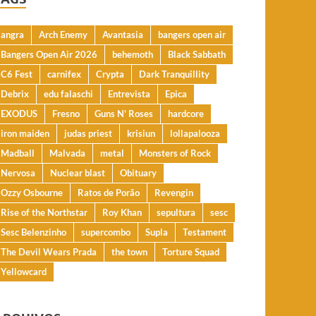
angra
Arch Enemy
Avantasia
bangers open air
Bangers Open Air 2026
behemoth
Black Sabbath
C6 Fest
carnifex
Crypta
Dark Tranquillity
Debrix
edu falaschi
Entrevista
Epica
EXODUS
Fresno
Guns N' Roses
hardcore
iron maiden
judas priest
krisiun
lollapalooza
Madball
Malvada
metal
Monsters of Rock
Nervosa
Nuclear blast
Obituary
Ozzy Osbourne
Ratos de Porão
Revengin
Rise of the Northstar
Roy Khan
sepultura
sesc
Sesc Belenzinho
supercombo
Supla
Testament
The Devil Wears Prada
the town
Torture Squad
Yellowcard