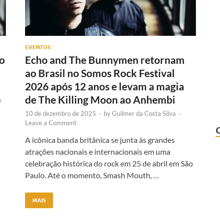
EVENTOS
ão
Echo and The Bunnymen retornam
ao Brasil no Somos Rock Festival
2026 após 12 anos e levam a magia
de The Killing Moon ao Anhembi
e
10 de dezembro de 2025
-
by
Guilmer da Costa Silva
-
Leave a Comment
A icônica banda britânica se junta às grandes
atrações nacionais e internacionais em uma
celebração histórica do rock em 25 de abril em São
Paulo. Até o momento, Smash Mouth, …
MAIS