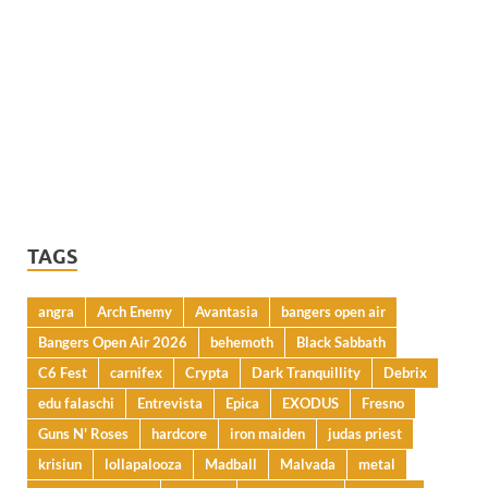
TAGS
angra
Arch Enemy
Avantasia
bangers open air
Bangers Open Air 2026
behemoth
Black Sabbath
C6 Fest
carnifex
Crypta
Dark Tranquillity
Debrix
edu falaschi
Entrevista
Epica
EXODUS
Fresno
Guns N' Roses
hardcore
iron maiden
judas priest
krisiun
lollapalooza
Madball
Malvada
metal