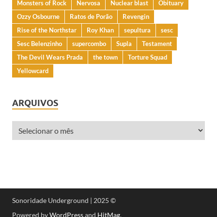
Monsters of Rock
Nervosa
Nuclear blast
Obituary
Ozzy Osbourne
Ratos de Porão
Revengin
Rise of the Northstar
Roy Khan
sepultura
sesc
Sesc Belenzinho
supercombo
Supla
Testament
The Devil Wears Prada
the town
Torture Squad
Yellowcard
ARQUIVOS
Sonoridade Underground | 2025 ©
Powered by
WordPress
and
HitMag
.