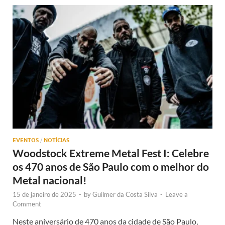
EVENTOS
/
NOTÍCIAS
Woodstock Extreme Metal Fest I: Celebre
os 470 anos de São Paulo com o melhor do
Metal nacional!
15 de janeiro de 2025
-
by
Guilmer da Costa Silva
-
Leave a
Comment
Neste aniversário de 470 anos da cidade de São Paulo,