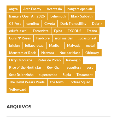
angra
Arch Enemy
Avantasia
bangers open air
Bangers Open Air 2026
behemoth
Black Sabbath
C6 Fest
carnifex
Crypta
Dark Tranquillity
Debrix
edu falaschi
Entrevista
Epica
EXODUS
Fresno
Guns N' Roses
hardcore
iron maiden
judas priest
krisiun
lollapalooza
Madball
Malvada
metal
Monsters of Rock
Nervosa
Nuclear blast
Obituary
Ozzy Osbourne
Ratos de Porão
Revengin
Rise of the Northstar
Roy Khan
sepultura
sesc
Sesc Belenzinho
supercombo
Supla
Testament
The Devil Wears Prada
the town
Torture Squad
Yellowcard
ARQUIVOS