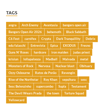
TAGS
angra
Arch Enemy
Avantasia
bangers open air
Bangers Open Air 2026
behemoth
Black Sabbath
C6 Fest
carnifex
Crypta
Dark Tranquillity
Debrix
edu falaschi
Entrevista
Epica
EXODUS
Fresno
Guns N' Roses
hardcore
iron maiden
judas priest
krisiun
lollapalooza
Madball
Malvada
metal
Monsters of Rock
Nervosa
Nuclear blast
Obituary
Ozzy Osbourne
Ratos de Porão
Revengin
Rise of the Northstar
Roy Khan
sepultura
sesc
Sesc Belenzinho
supercombo
Supla
Testament
The Devil Wears Prada
the town
Torture Squad
Yellowcard