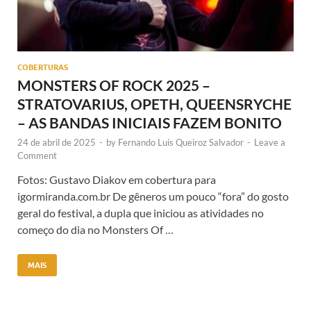
COBERTURAS
MONSTERS OF ROCK 2025 –
STRATOVARIUS, OPETH, QUEENSRYCHE
– AS BANDAS INICIAIS FAZEM BONITO
24 de abril de 2025
-
by
Fernando Luis Queiroz Salvador
-
Leave a
Comment
Fotos: Gustavo Diakov em cobertura para
igormiranda.com.br De gêneros um pouco “fora” do gosto
geral do festival, a dupla que iniciou as atividades no
começo do dia no Monsters Of …
MAIS