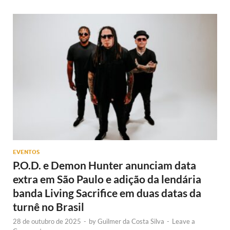
EVENTOS
P.O.D. e Demon Hunter anunciam data
extra em São Paulo e adição da lendária
banda Living Sacrifice em duas datas da
turnê no Brasil
28 de outubro de 2025
-
by
Guilmer da Costa Silva
-
Leave a