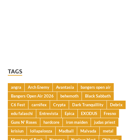
TAGS
angra
Arch Enemy
Avantasia
bangers open air
Bangers Open Air 2026
behemoth
Black Sabbath
C6 Fest
carnifex
Crypta
Dark Tranquillity
Debrix
edu falaschi
Entrevista
Epica
EXODUS
Fresno
Guns N' Roses
hardcore
iron maiden
judas priest
krisiun
lollapalooza
Madball
Malvada
metal
Monsters of Rock
Nervosa
Nuclear blast
Obituary