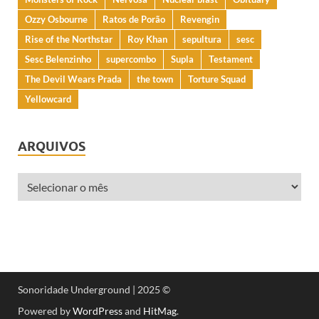
Ozzy Osbourne
Ratos de Porão
Revengin
Rise of the Northstar
Roy Khan
sepultura
sesc
Sesc Belenzinho
supercombo
Supla
Testament
The Devil Wears Prada
the town
Torture Squad
Yellowcard
ARQUIVOS
Sonoridade Underground | 2025 ©
Powered by
WordPress
and
HitMag
.