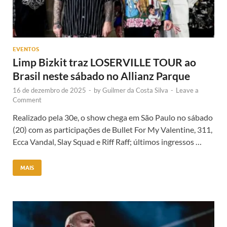
EVENTOS
Limp Bizkit traz LOSERVILLE TOUR ao
Brasil neste sábado no Allianz Parque
16 de dezembro de 2025
-
by
Guilmer da Costa Silva
-
Leave a
Comment
Realizado pela 30e, o show chega em São Paulo no sábado
(20) com as participações de Bullet For My Valentine, 311,
Ecca Vandal, Slay Squad e Riff Raff; últimos ingressos …
MAIS