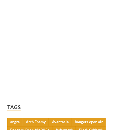
TAGS
angra
Arch Enemy
Avantasia
bangers open air