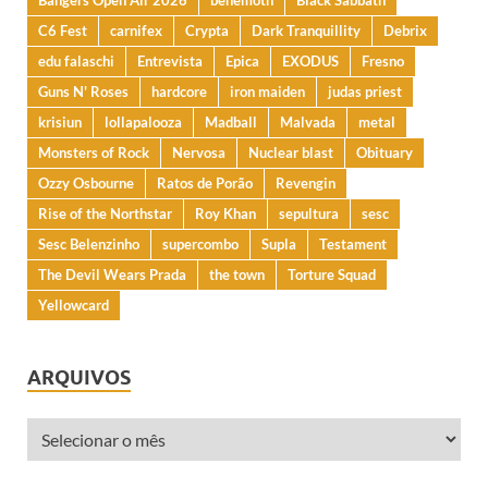
Bangers Open Air 2026
behemoth
Black Sabbath
C6 Fest
carnifex
Crypta
Dark Tranquillity
Debrix
edu falaschi
Entrevista
Epica
EXODUS
Fresno
Guns N' Roses
hardcore
iron maiden
judas priest
krisiun
lollapalooza
Madball
Malvada
metal
Monsters of Rock
Nervosa
Nuclear blast
Obituary
Ozzy Osbourne
Ratos de Porão
Revengin
Rise of the Northstar
Roy Khan
sepultura
sesc
Sesc Belenzinho
supercombo
Supla
Testament
The Devil Wears Prada
the town
Torture Squad
Yellowcard
ARQUIVOS