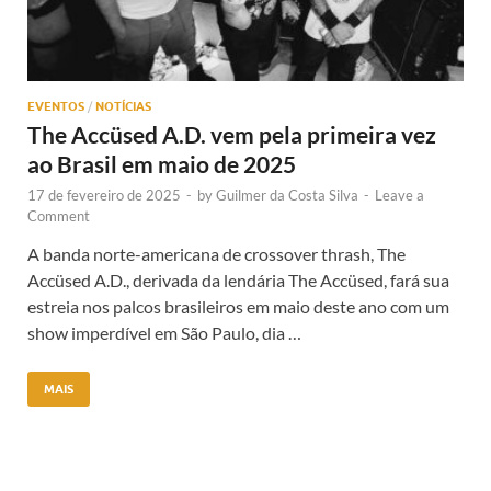
EVENTOS
/
NOTÍCIAS
The Accüsed A.D. vem pela primeira vez
ao Brasil em maio de 2025
17 de fevereiro de 2025
-
by
Guilmer da Costa Silva
-
Leave a
Comment
A banda norte-americana de crossover thrash, The
Accüsed A.D., derivada da lendária The Accüsed, fará sua
estreia nos palcos brasileiros em maio deste ano com um
show imperdível em São Paulo, dia …
MAIS