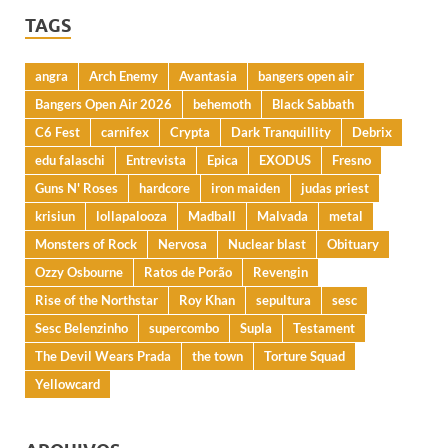
TAGS
angra
Arch Enemy
Avantasia
bangers open air
Bangers Open Air 2026
behemoth
Black Sabbath
C6 Fest
carnifex
Crypta
Dark Tranquillity
Debrix
edu falaschi
Entrevista
Epica
EXODUS
Fresno
Guns N' Roses
hardcore
iron maiden
judas priest
krisiun
lollapalooza
Madball
Malvada
metal
Monsters of Rock
Nervosa
Nuclear blast
Obituary
Ozzy Osbourne
Ratos de Porão
Revengin
Rise of the Northstar
Roy Khan
sepultura
sesc
Sesc Belenzinho
supercombo
Supla
Testament
The Devil Wears Prada
the town
Torture Squad
Yellowcard