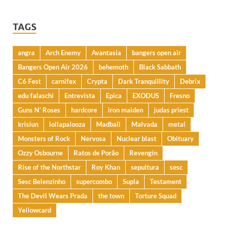
TAGS
angra
Arch Enemy
Avantasia
bangers open air
Bangers Open Air 2026
behemoth
Black Sabbath
C6 Fest
carnifex
Crypta
Dark Tranquillity
Debrix
edu falaschi
Entrevista
Epica
EXODUS
Fresno
Guns N' Roses
hardcore
iron maiden
judas priest
krisiun
lollapalooza
Madball
Malvada
metal
Monsters of Rock
Nervosa
Nuclear blast
Obituary
Ozzy Osbourne
Ratos de Porão
Revengin
Rise of the Northstar
Roy Khan
sepultura
sesc
Sesc Belenzinho
supercombo
Supla
Testament
The Devil Wears Prada
the town
Torture Squad
Yellowcard