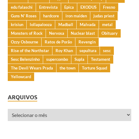
edu falaschi
Entrevista
Epica
EXODUS
Fresno
Guns N' Roses
hardcore
iron maiden
judas priest
krisiun
lollapalooza
Madball
Malvada
metal
Monsters of Rock
Nervosa
Nuclear blast
Obituary
Ozzy Osbourne
Ratos de Porão
Revengin
Rise of the Northstar
Roy Khan
sepultura
sesc
Sesc Belenzinho
supercombo
Supla
Testament
The Devil Wears Prada
the town
Torture Squad
Yellowcard
ARQUIVOS