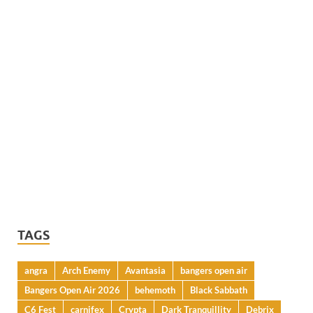
TAGS
angra
Arch Enemy
Avantasia
bangers open air
Bangers Open Air 2026
behemoth
Black Sabbath
C6 Fest
carnifex
Crypta
Dark Tranquillity
Debrix