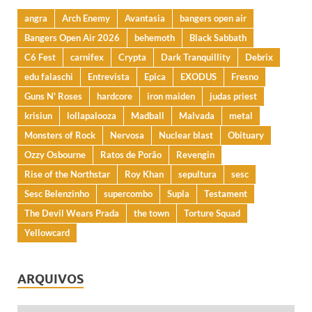
angra
Arch Enemy
Avantasia
bangers open air
Bangers Open Air 2026
behemoth
Black Sabbath
C6 Fest
carnifex
Crypta
Dark Tranquillity
Debrix
edu falaschi
Entrevista
Epica
EXODUS
Fresno
Guns N' Roses
hardcore
iron maiden
judas priest
krisiun
lollapalooza
Madball
Malvada
metal
Monsters of Rock
Nervosa
Nuclear blast
Obituary
Ozzy Osbourne
Ratos de Porão
Revengin
Rise of the Northstar
Roy Khan
sepultura
sesc
Sesc Belenzinho
supercombo
Supla
Testament
The Devil Wears Prada
the town
Torture Squad
Yellowcard
ARQUIVOS