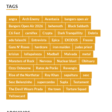
TAGS
angra
Arch Enemy
Avantasia
bangers open air
Bangers Open Air 2026
behemoth
Black Sabbath
C6 Fest
carnifex
Crypta
Dark Tranquillity
Debrix
edu falaschi
Entrevista
Epica
EXODUS
Fresno
Guns N' Roses
hardcore
iron maiden
judas priest
krisiun
lollapalooza
Madball
Malvada
metal
Monsters of Rock
Nervosa
Nuclear blast
Obituary
Ozzy Osbourne
Ratos de Porão
Revengin
Rise of the Northstar
Roy Khan
sepultura
sesc
Sesc Belenzinho
supercombo
Supla
Testament
The Devil Wears Prada
the town
Torture Squad
Yellowcard