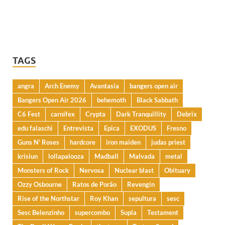
TAGS
angra
Arch Enemy
Avantasia
bangers open air
Bangers Open Air 2026
behemoth
Black Sabbath
C6 Fest
carnifex
Crypta
Dark Tranquillity
Debrix
edu falaschi
Entrevista
Epica
EXODUS
Fresno
Guns N' Roses
hardcore
iron maiden
judas priest
krisiun
lollapalooza
Madball
Malvada
metal
Monsters of Rock
Nervosa
Nuclear blast
Obituary
Ozzy Osbourne
Ratos de Porão
Revengin
Rise of the Northstar
Roy Khan
sepultura
sesc
Sesc Belenzinho
supercombo
Supla
Testament