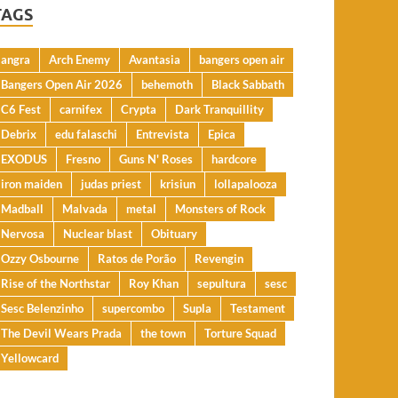
TAGS
angra
Arch Enemy
Avantasia
bangers open air
Bangers Open Air 2026
behemoth
Black Sabbath
C6 Fest
carnifex
Crypta
Dark Tranquillity
Debrix
edu falaschi
Entrevista
Epica
EXODUS
Fresno
Guns N' Roses
hardcore
iron maiden
judas priest
krisiun
lollapalooza
Madball
Malvada
metal
Monsters of Rock
Nervosa
Nuclear blast
Obituary
Ozzy Osbourne
Ratos de Porão
Revengin
Rise of the Northstar
Roy Khan
sepultura
sesc
Sesc Belenzinho
supercombo
Supla
Testament
The Devil Wears Prada
the town
Torture Squad
Yellowcard