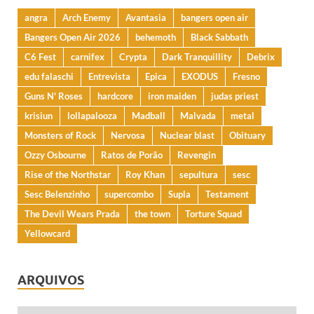
angra
Arch Enemy
Avantasia
bangers open air
Bangers Open Air 2026
behemoth
Black Sabbath
C6 Fest
carnifex
Crypta
Dark Tranquillity
Debrix
edu falaschi
Entrevista
Epica
EXODUS
Fresno
Guns N' Roses
hardcore
iron maiden
judas priest
krisiun
lollapalooza
Madball
Malvada
metal
Monsters of Rock
Nervosa
Nuclear blast
Obituary
Ozzy Osbourne
Ratos de Porão
Revengin
Rise of the Northstar
Roy Khan
sepultura
sesc
Sesc Belenzinho
supercombo
Supla
Testament
The Devil Wears Prada
the town
Torture Squad
Yellowcard
ARQUIVOS