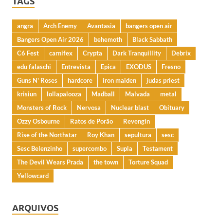
TAGS
angra
Arch Enemy
Avantasia
bangers open air
Bangers Open Air 2026
behemoth
Black Sabbath
C6 Fest
carnifex
Crypta
Dark Tranquillity
Debrix
edu falaschi
Entrevista
Epica
EXODUS
Fresno
Guns N' Roses
hardcore
iron maiden
judas priest
krisiun
lollapalooza
Madball
Malvada
metal
Monsters of Rock
Nervosa
Nuclear blast
Obituary
Ozzy Osbourne
Ratos de Porão
Revengin
Rise of the Northstar
Roy Khan
sepultura
sesc
Sesc Belenzinho
supercombo
Supla
Testament
The Devil Wears Prada
the town
Torture Squad
Yellowcard
ARQUIVOS