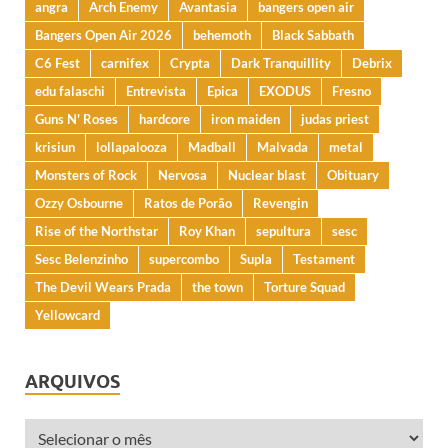
angra
Arch Enemy
Avantasia
bangers open air
Bangers Open Air 2026
behemoth
Black Sabbath
C6 Fest
carnifex
Crypta
Dark Tranquillity
Debrix
edu falaschi
Entrevista
Epica
EXODUS
Fresno
Guns N' Roses
hardcore
iron maiden
judas priest
krisiun
lollapalooza
Madball
Malvada
metal
Monsters of Rock
Nervosa
Nuclear blast
Obituary
Ozzy Osbourne
Ratos de Porão
Revengin
Rise of the Northstar
Roy Khan
sepultura
sesc
Sesc Belenzinho
supercombo
Supla
Testament
The Devil Wears Prada
the town
Torture Squad
Yellowcard
ARQUIVOS