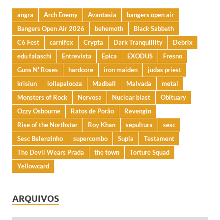
angra
Arch Enemy
Avantasia
bangers open air
Bangers Open Air 2026
behemoth
Black Sabbath
C6 Fest
carnifex
Crypta
Dark Tranquillity
Debrix
edu falaschi
Entrevista
Epica
EXODUS
Fresno
Guns N' Roses
hardcore
iron maiden
judas priest
krisiun
lollapalooza
Madball
Malvada
metal
Monsters of Rock
Nervosa
Nuclear blast
Obituary
Ozzy Osbourne
Ratos de Porão
Revengin
Rise of the Northstar
Roy Khan
sepultura
sesc
Sesc Belenzinho
supercombo
Supla
Testament
The Devil Wears Prada
the town
Torture Squad
Yellowcard
ARQUIVOS