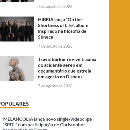
7 de agosto de 2026
HIBRIA lança “On the
Shortness of Life”, álbum
inspirado na filosofia de
Sêneca
7 de agosto de 2026
Travis Barker revive trauma
do acidente aéreo em
documentário que estreia
em agosto no Disney+
7 de agosto de 2026
POPULARES
MÈLANCOLIA lança novo single/videoclipe
‘SPIT!’ com participação de Christopher
Mackertich do Dregg