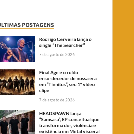
ÚLTIMAS POSTAGENS
Rodrigo Cerveira lança o
single “The Searcher”
7 de agosto de 2026
Final Age e o ruído
ensurdecedor de nossa era
em “Tinnitus”, seu 1º vídeo
clipe
7 de agosto de 2026
HEADSPAWN lança
“Samsara”, EP conceitual que
transforma dor, violência e
existência em Metal visceral