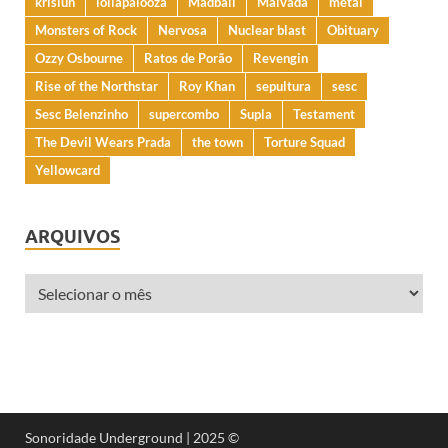
krisiun
lollapalooza
Madball
Malvada
metal
Monsters of Rock
Nervosa
Nuclear blast
Obituary
Ozzy Osbourne
Ratos de Porão
Revengin
Rise of the Northstar
Roy Khan
sepultura
sesc
Sesc Belenzinho
supercombo
Supla
Testament
The Devil Wears Prada
the town
Torture Squad
Yellowcard
ARQUIVOS
Sonoridade Underground | 2025 ©