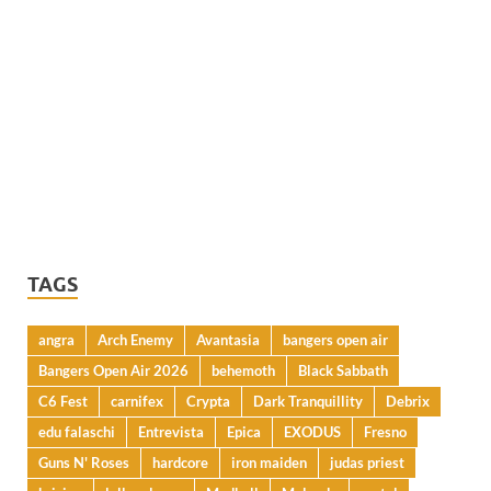
TAGS
angra
Arch Enemy
Avantasia
bangers open air
Bangers Open Air 2026
behemoth
Black Sabbath
C6 Fest
carnifex
Crypta
Dark Tranquillity
Debrix
edu falaschi
Entrevista
Epica
EXODUS
Fresno
Guns N' Roses
hardcore
iron maiden
judas priest