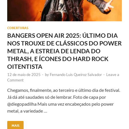
COBERTURAS
BANGERS OPEN AIR 2025: ÚLTIMO DIA
NOS TROUXE DE CLÁSSICOS DO POWER
METAL, A ESTREIA DE LENDA DO
THRASH, E ÍCONES DO HARD ROCK
OITENTISTA
12 de maio de 2025
-
by
Fernando Luis Queiroz Salvador
-
Leave a
Comment
Chegamos, finalmente, ao terceiro e último dia de festival.
Já dá até saudades só de lembrar. Foto de capa por
@diegopadilha Mais uma vez encabeçados pelo power
metal, a variedade …
MAIS