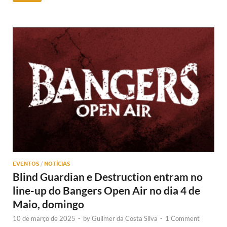
EVENTOS
/
NOTÍCIAS
Blind Guardian e Destruction entram no
line-up do Bangers Open Air no dia 4 de
Maio, domingo
10 de março de 2025
-
by
Guilmer da Costa Silva
-
1 Comment