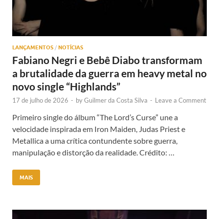
LANÇAMENTOS
/
NOTÍCIAS
Fabiano Negri e Bebê Diabo transformam
a brutalidade da guerra em heavy metal no
novo single “Highlands”
17 de julho de 2026
-
by
Guilmer da Costa Silva
-
Leave a Comment
Primeiro single do álbum “The Lord’s Curse” une a
velocidade inspirada em Iron Maiden, Judas Priest e
Metallica a uma crítica contundente sobre guerra,
manipulação e distorção da realidade. Crédito: …
MAIS