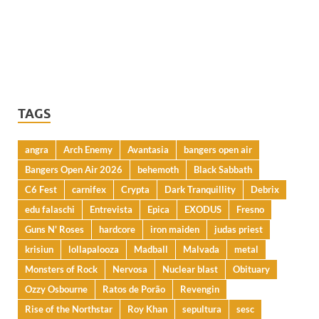
TAGS
angra
Arch Enemy
Avantasia
bangers open air
Bangers Open Air 2026
behemoth
Black Sabbath
C6 Fest
carnifex
Crypta
Dark Tranquillity
Debrix
edu falaschi
Entrevista
Epica
EXODUS
Fresno
Guns N' Roses
hardcore
iron maiden
judas priest
krisiun
lollapalooza
Madball
Malvada
metal
Monsters of Rock
Nervosa
Nuclear blast
Obituary
Ozzy Osbourne
Ratos de Porão
Revengin
Rise of the Northstar
Roy Khan
sepultura
sesc