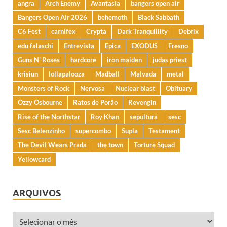
angra
Arch Enemy
Avantasia
bangers open air
Bangers Open Air 2026
behemoth
Black Sabbath
C6 Fest
carnifex
Crypta
Dark Tranquillity
Debrix
edu falaschi
Entrevista
Epica
EXODUS
Fresno
Guns N' Roses
hardcore
iron maiden
judas priest
krisiun
lollapalooza
Madball
Malvada
metal
Monsters of Rock
Nervosa
Nuclear blast
Obituary
Ozzy Osbourne
Ratos de Porão
Revengin
Rise of the Northstar
Roy Khan
sepultura
sesc
Sesc Belenzinho
supercombo
Supla
Testament
The Devil Wears Prada
the town
Torture Squad
Yellowcard
ARQUIVOS