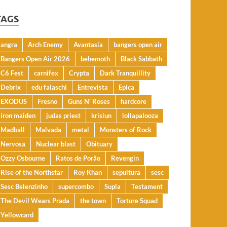
TAGS
angra
Arch Enemy
Avantasia
bangers open air
Bangers Open Air 2026
behemoth
Black Sabbath
C6 Fest
carnifex
Crypta
Dark Tranquillity
Debrix
edu falaschi
Entrevista
Epica
EXODUS
Fresno
Guns N' Roses
hardcore
iron maiden
judas priest
krisiun
lollapalooza
Madball
Malvada
metal
Monsters of Rock
Nervosa
Nuclear blast
Obituary
Ozzy Osbourne
Ratos de Porão
Revengin
Rise of the Northstar
Roy Khan
sepultura
sesc
Sesc Belenzinho
supercombo
Supla
Testament
The Devil Wears Prada
the town
Torture Squad
Yellowcard