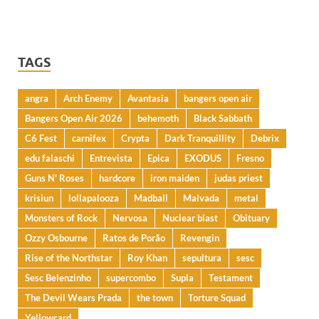
TAGS
angra
Arch Enemy
Avantasia
bangers open air
Bangers Open Air 2026
behemoth
Black Sabbath
C6 Fest
carnifex
Crypta
Dark Tranquillity
Debrix
edu falaschi
Entrevista
Epica
EXODUS
Fresno
Guns N' Roses
hardcore
iron maiden
judas priest
krisiun
lollapalooza
Madball
Malvada
metal
Monsters of Rock
Nervosa
Nuclear blast
Obituary
Ozzy Osbourne
Ratos de Porão
Revengin
Rise of the Northstar
Roy Khan
sepultura
sesc
Sesc Belenzinho
supercombo
Supla
Testament
The Devil Wears Prada
the town
Torture Squad
Yellowcard