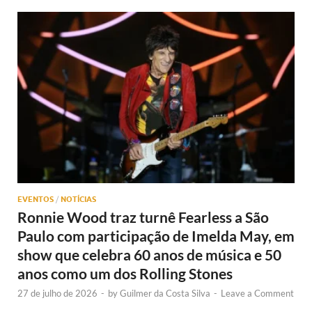
EVENTOS
/
NOTÍCIAS
Ronnie Wood traz turnê Fearless a São
Paulo com participação de Imelda May, em
show que celebra 60 anos de música e 50
anos como um dos Rolling Stones
27 de julho de 2026
-
by
Guilmer da Costa Silva
-
Leave a Comment