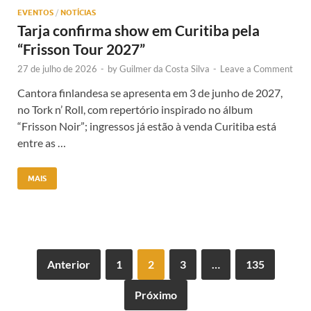
EVENTOS
/
NOTÍCIAS
Tarja confirma show em Curitiba pela
“Frisson Tour 2027”
27 de julho de 2026
-
by
Guilmer da Costa Silva
-
Leave a Comment
Cantora finlandesa se apresenta em 3 de junho de 2027,
no Tork n’ Roll, com repertório inspirado no álbum
“Frisson Noir”; ingressos já estão à venda Curitiba está
entre as …
MAIS
Anterior
1
2
3
…
135
Próximo