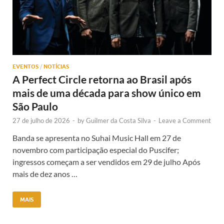
EVENTOS
/
NOTÍCIAS
A Perfect Circle retorna ao Brasil após
mais de uma década para show único em
São Paulo
27 de julho de 2026
-
by
Guilmer da Costa Silva
-
Leave a Comment
Banda se apresenta no Suhai Music Hall em 27 de
novembro com participação especial do Puscifer;
ingressos começam a ser vendidos em 29 de julho Após
mais de dez anos …
MAIS