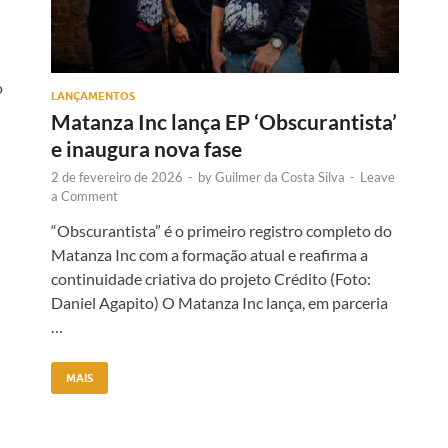
o
LANÇAMENTOS
Matanza Inc lança EP ‘Obscurantista’
e inaugura nova fase
2 de fevereiro de 2026
-
by
Guilmer da Costa Silva
-
Leave
a Comment
“Obscurantista” é o primeiro registro completo do
Matanza Inc com a formação atual e reafirma a
continuidade criativa do projeto Crédito (Foto:
Daniel Agapito) O Matanza Inc lança, em parceria
…
MAIS