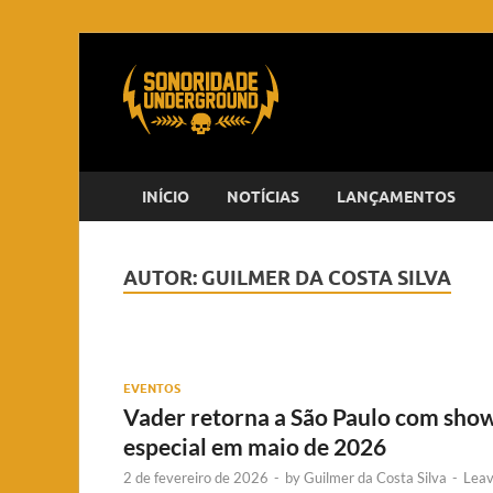
INÍCIO
NOTÍCIAS
LANÇAMENTOS
AUTOR:
GUILMER DA COSTA SILVA
EVENTOS
Vader retorna a São Paulo com sho
especial em maio de 2026
2 de fevereiro de 2026
-
by
Guilmer da Costa Silva
-
Lea